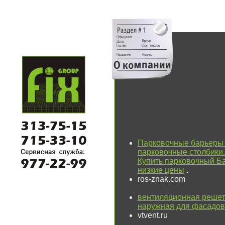
Парковочные барьеры 
парковочные столбики.
Купить парковочный Ба
низкие цены
.
ros-znak.com
вентиляционная решет
наружная для фасадов
vtvent.ru