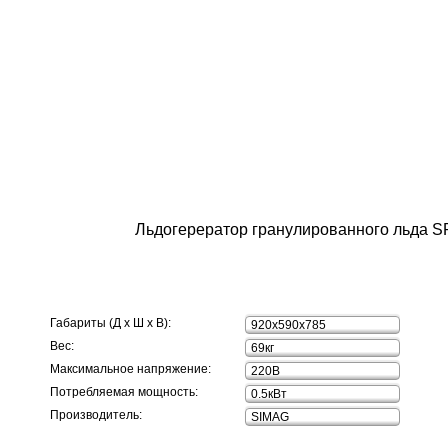
Льдогерератор гранулированного льда S
Габариты (Д х Ш х В):
920x590x785
Вес:
69кг
Максимальное напряжение:
220В
Потребляемая мощность:
0.5кВт
Производитель:
SIMAG